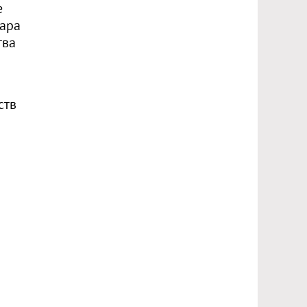
е
хара
тва
ств