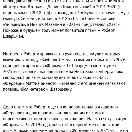
проведший три сезона в 2010-2012 годах за «Рено», «Лотус» и
«Катерхем». Вторым – Даниил Квят, гонявший в 2014-2020 (с
перерывом на 2018 год) в командах «Ред Булла», включая самую
главную. Сергей Сироткин в 2018-м был в боевом составе
«Уильямса», а Никита Мазепин в 2021-м представлял «Хаас».
Похоже, в будущем году может появиться пятый – Роберт
Шварцман.
Интерес к Роберту проявляют в руководстве «Ауди», которая
выкупила команду «Заубер». Смена названия ожидается в 2026-
м, но дебютировать в «Формуле-1» Шварцман может уже в
2025-м – вакансия напарника немца Нико Хюлькенберга пока
свободна. При этом команду летом возглавил экс-босс
«Феррари» Маттиа Бинното, и именно с его именем связывают
появившийся интерес к Шварцману.
Дело в том, что Роберт еще по юниорам попал в Академию
«Феррари» и долго время считался одним из самых
перспективных пилотов своего поколения. На его счету – титул
«Формулы-3» 2019 года, добытый в первый же сезон в этой
лиге. А также вице-чемпионство в «Формуле-2» в 2021-м, где он