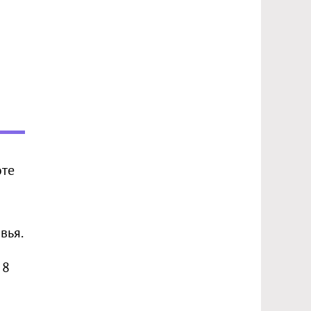
оте
вья.
 8