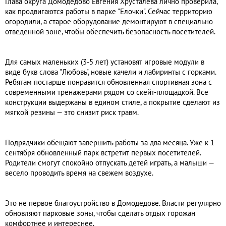
Глава округа Домодедово Евгения Хрусталева лично проверила,
как продвигаются работы в парке "Елочки". Сейчас территорию
огородили, а старое оборудование демонтируют в специально
отведенной зоне, чтобы обеспечить безопасность посетителей.
Для самых маленьких (3-5 лет) установят игровые модули в
виде букв слова "Любовь", новые качели и лабиринты с горками.
Ребятам постарше понравится обновленная спортивная зона с
современными тренажерами рядом со скейт-площадкой. Все
конструкции выдержаны в едином стиле, а покрытие сделают из
мягкой резины — это снизит риск травм.
Подрядчики обещают завершить работы за два месяца. Уже к 1
сентября обновленный парк встретит первых посетителей.
Родители смогут спокойно отпускать детей играть, а малыши —
весело проводить время на свежем воздухе.
Это не первое благоустройство в Домодедове. Власти регулярно
обновляют парковые зоны, чтобы сделать отдых горожан
комфортнее и интереснее.